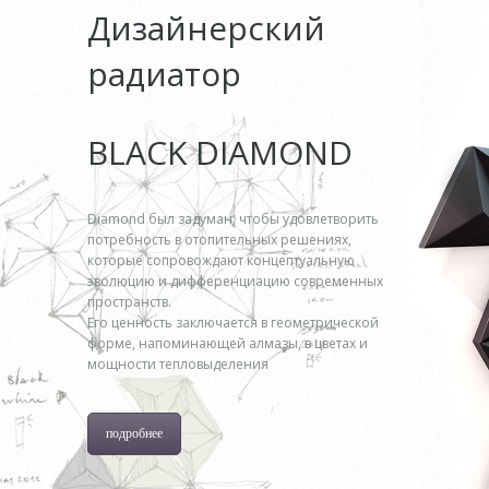
Дизайнерский
радиатор
BLACK DIAMOND
Diamond был задуман, чтобы удовлетворить
потребность в отопительных решениях,
которые сопровождают концептуальную
эволюцию и дифференциацию современных
пространств.
Его ценность заключается в геометрической
форме, напоминающей алмазы, в цветах и
мощности тепловыделения
подробнее