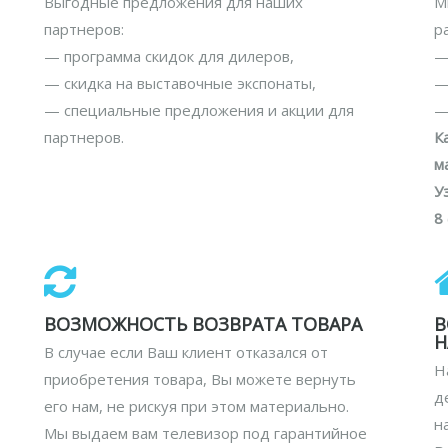
Выгодные предложения для наших
М
партнеров:
р
— программа скидок для дилеров,
—
— скидка на выставочные экспонаты,
—
— специальные предложения и акции для
—
партнеров.
К
м
У
8
ВОЗМОЖНОСТЬ ВОЗВРАТА ТОВАРА
В
Н
В случае если Ваш клиент отказался от
Н
приобретения товара, Вы можете вернуть
д
его нам, не рискуя при этом материально.
н
Мы выдаем вам телевизор под гарантийное