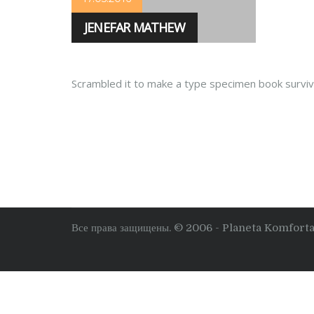
JENEFAR MATHEW
Scrambled it to make a type specimen book survive
Все права защищены. © 2006 - Planeta Komforta