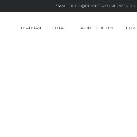
EMAIL :
INFO@PLANETAKOMFORTA.RU
ГЛАВНАЯ
О НАС
НАШИ ПРОЕКТЫ
ШОУ-