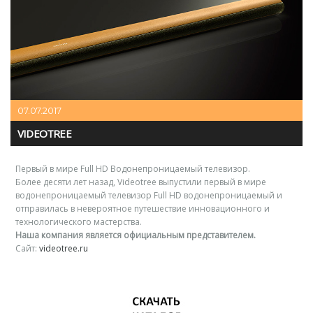
07.07.2017
VIDEOTREE
Первый в мире Full HD Водонепроницаемый телевизор.
Более десяти лет назад, Videotree выпустили первый в мире
водонепроницаемый телевизор Full HD водонепроницаемый и
отправилась в невероятное путешествие инновационного и
технологического мастерства.
Наша компания является официальным представителем.
Сайт:
videotree.ru