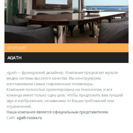
07.07.2017
AGATH
Agath
— французский дизайнер. Компания предлагает мульти-
медиа системы высокого качества. Мы конструируем,
изготавливаем самые современные телевизоры.
Компания полностью ориентирована на технологии, и вся
команда имеет только одну цель: чтобы предложить вам лучший
звук и изображение, независимо от Ваших требований или
ограничений.
Наша компания является официальным представителем.
Сайт:
agath-russia.ru