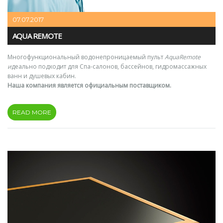
07.07.2017
AQUA REMOTE
Многофункциональный водонепроницаемый пульт
AquaRemote
и
деально подходит для Спа-салонов, бассейнов, гидромассажных
ванн и душевых кабин.
Наша компания является официальным поставщиком.
READ MORE